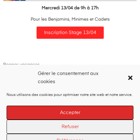
Mercredi 13/04 de 9h à 17h
Pour les Benjamins, Minimes et Cadets
Inscription Stage 13/04
Bonnes vacances,
Gérer le consentement aux
Le Comité D
cookies
Nous utilisons des cookies pour optimiser notre site web et notre service.
Accepter
© 2020-2021
Judo Jujitsu Club Pouzaugeais
•
Mentions
légales
•
CGV
Refuser